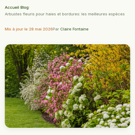
Accueil
›
Blog
›
Arbustes fleuris pour haies et bordures: les meilleures espèces
Mis à jour le 28 mai 2026
Par
Claire Fontaine